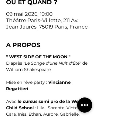
OU ET QUAND ?
09 mai 2026, 19:00
Théâtre Paris-Villette, 211 Av.
Jean Jaurès, 75019 Paris, France
A PROPOS
" WEST SIDE OF THE MOON "
D'après 
"Le Songe d'une Nuit d'Été" 
de 
William Shakespeare.
Mise en rêve party : 
Vincianne 
Regattieri 
Avec 
le cursus semi pro de la West 
Child School 
: Lila , Sorente, Victoire, 
Cara, Inès, Ethan, Aurore, Gabrielle, 
Joséphine, Manon, Elena, Zacharie, Eva, 
Charlie, Thelma, Marcel, Zélie, Judith et 
Yasmine