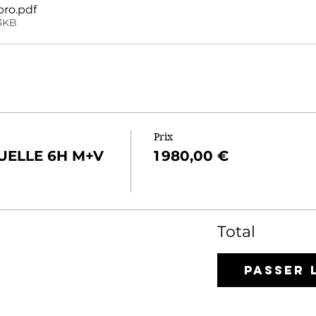
pro
.pdf
3KB
Prix
UELLE 6H M+V
1 980,00 €
Total
Passer 