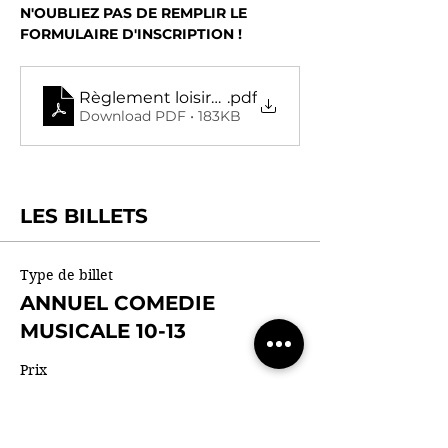
N'OUBLIEZ PAS DE REMPLIR LE 
FORMULAIRE D'INSCRIPTION !
Règlement loisirs enfants WCS
.pdf
Download PDF • 183KB
LES BILLETS
Type de billet
ANNUEL COMEDIE
MUSICALE 10-13
Prix
1 290,00 €
Quantité