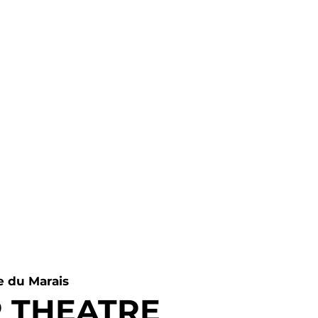
LD
ORY
CIANNE REGATTIERI
CONTACT
e du Marais
R THEATRE