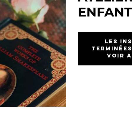
ENFANT
Les in
terminées
Voir 