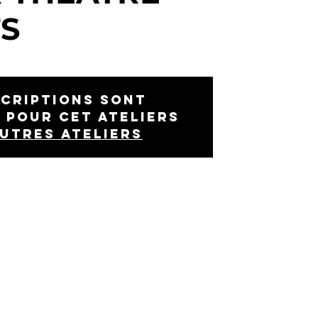
S
scriptions sont
 pour cet ateliers
autres ateliers