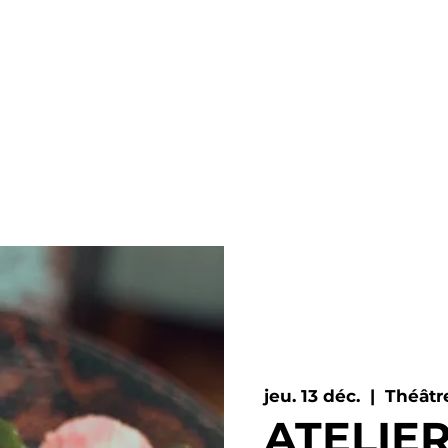
EST CHI
HOOL ST
SUS SEMI-PRO
ATELIERS LOISIRS
BILLETTERIE
VIN
jeu. 13 déc.
  |  
Théâtr
ATELIE